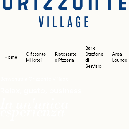
Bar e
Orizzonte
Ristorante
Stazione
Area
Home
MHotel
e Pizzeria
di
Lounge
Servizio
Benvenuti a Orizzonte Village
Relax, gusto, business
In un'unica
esperienza
Relax, gusto, business