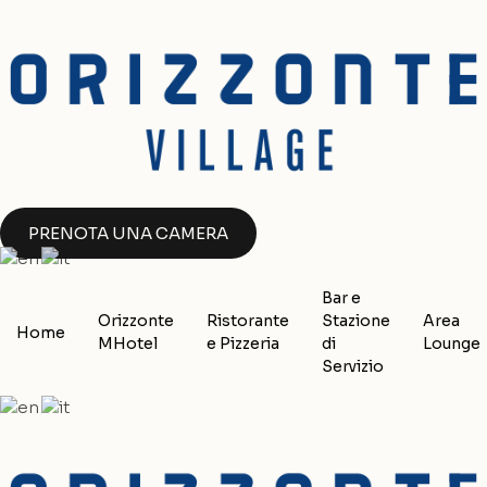
Vai
al
contenuto
PRENOTA UNA CAMERA
Bar e
Orizzonte
Ristorante
Stazione
Area
Home
MHotel
e Pizzeria
di
Lounge
Servizio