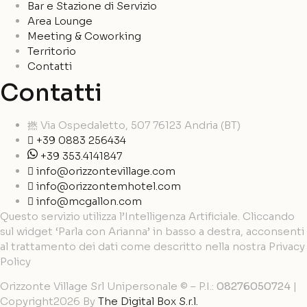
Bar e Stazione di Servizio
Area Lounge
Meeting & Coworking
Territorio
Contatti
Contatti
Via Ospedaletto, 507 76123 Andria (BT)
+39 0883 256434
+39 353.4141847
info@orizzontevillage.com
info@orizzontemhotel.com
info@mcgallon.com
Questo servizio utilizza l’Intelligenza Artificiale. Cliccando
sul widget ‘Parla con Arianna’ in basso a destra, acconsenti
al trattamento dei dati come descritto nella nostra Privacy
Policy
Orizzonte Village Srl Unipersonale © – P.I.:
08276050724
|
Copyright2026 By
The Digital Box S.r.l.