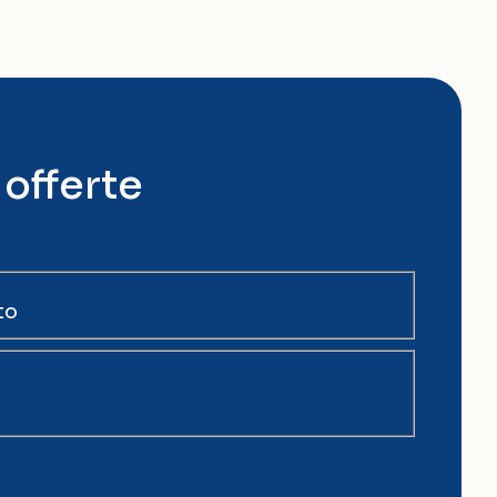
 offerte
to